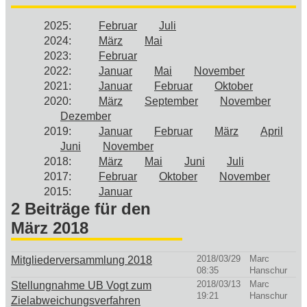
2025
:
Februar
Juli
2024
:
März
Mai
2023
:
Februar
2022
:
Januar
Mai
November
2021
:
Januar
Februar
Oktober
2020
:
März
September
November
Dezember
2019
:
Januar
Februar
März
April
Juni
November
2018
:
März
Mai
Juni
Juli
2017
:
Februar
Oktober
November
2015
:
Januar
2 Beiträge für den
März 2018
2018/03/29
Marc
Mitgliederversammlung 2018
08:35
Hanschur
2018/03/13
Marc
Stellungnahme UB Vogt zum
19:21
Hanschur
Zielabweichungsverfahren